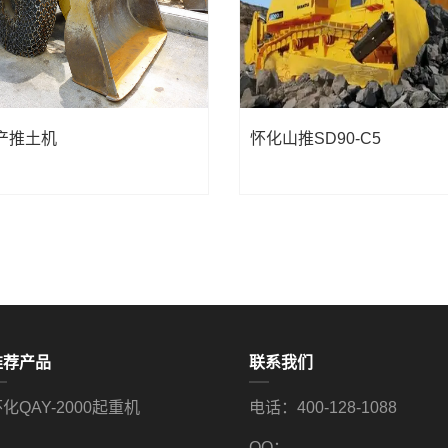
产推土机
怀化山推SD90-C5
推荐产品
联系我们
化QAY-2000起重机
电话：400-128-1088
QQ：