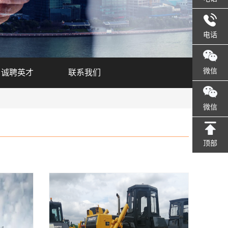
电话
微信
诚聘英才
联系我们
微信
顶部