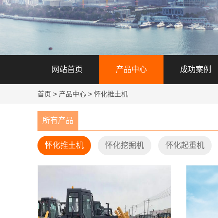
网站首页
产品中心
成功案例
首页
>
产品中心
>
怀化推土机
所有产品
怀化推土机
怀化挖掘机
怀化起重机