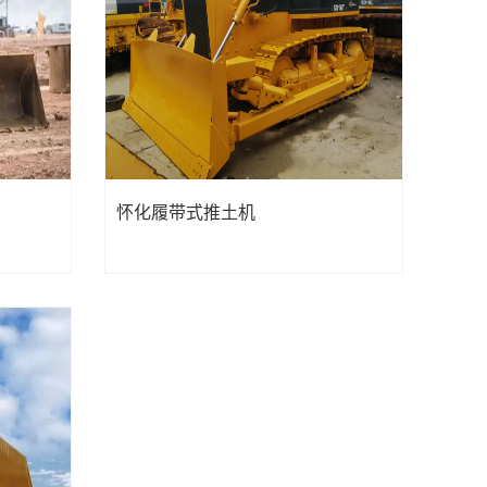
怀化履带式推土机