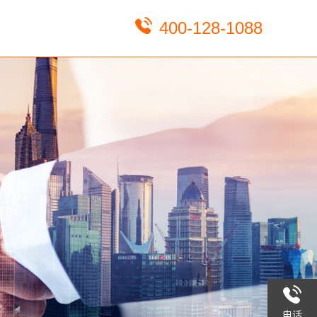
400-128-1088
电话