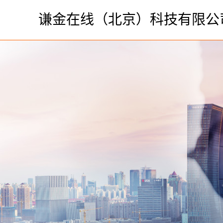
谦金在线（北京）科技有限公