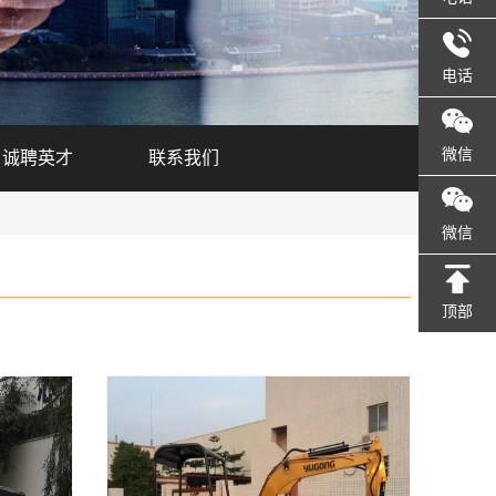
电话
微信
诚聘英才
联系我们
微信
顶部