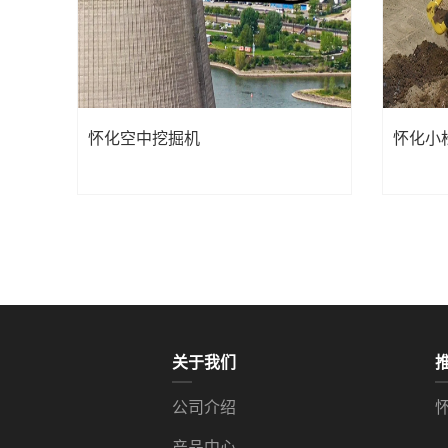
怀化空中挖掘机
怀化小
关于我们
公司介绍
怀
产品中心