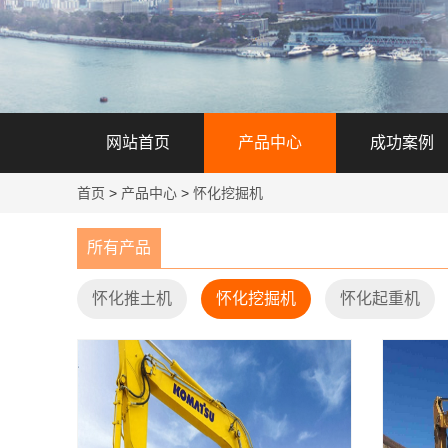
网站首页
产品中心
成功案例
首页
>
产品中心
>
怀化挖掘机
所有产品
怀化推土机
怀化挖掘机
怀化起重机