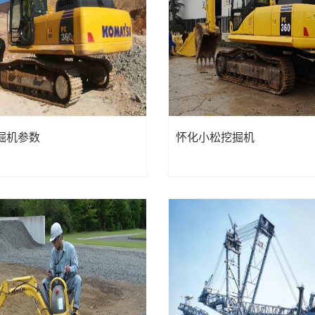
掘机参数
怀化小松挖掘机