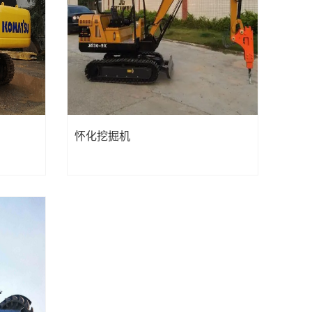
怀化挖掘机