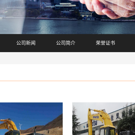
公司新闻
公司简介
荣誉证书