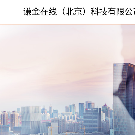
谦金在线（北京）科技有限公