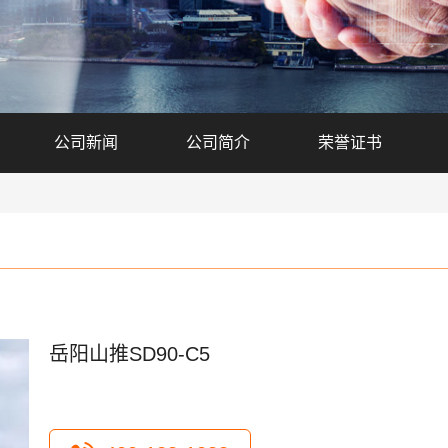
公司新闻
公司简介
荣誉证书
岳阳山推SD90-C5