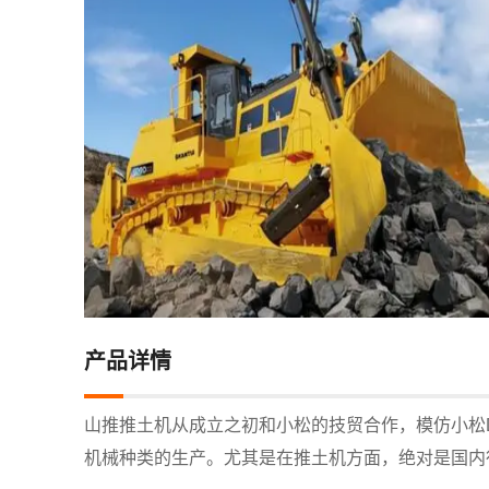
产品详情
山推推土机从成立之初和小松的技贸合作，模仿小松
机械种类的生产。尤其是在推土机方面，绝对是国内行