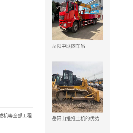
岳阳中联随车吊
载机等全部工程
岳阳山推推土机的优势