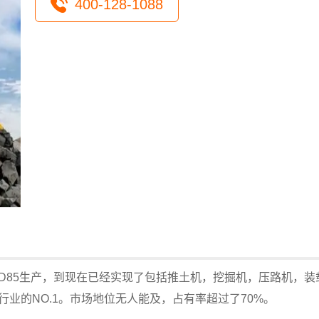
400-128-1088
D85生产，到现在已经实现了包括推土机，挖掘机，压路机，装
业的NO.1。市场地位无人能及，占有率超过了70%。