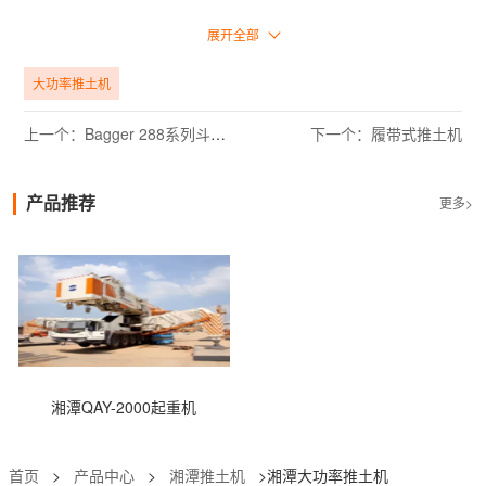
功率大于120KW的履带式推土机绝大多数采用液压机械传动。该型推
展开全部
土机采用日本小松制造所引进的D155、D85、D65型基础推土机的制
造技术。经过国产化，基本推土机最终确定为TY320、TY220和
大功率推土机
TY160型号。为了满足用户在各种工况下的需求，中国推土机制造商
在上述三种基本推土机的基础上，扩大了产品品种，形成了三个系列
的推土机。TY220推土机系列产品包括TSY220湿地推土机、
上一个：Bagger 288系列斗轮式挖掘机
下一个：履带式推土机
TMY220沙漠推土机、TYG220高原推土机、TY220F森林伐木推土
机、TSY220H环卫推土机、DG45管道吊架。TY320和TY160系列推
土机也在拓展类似的系列产品。TY160系列还有TSY160L超湿地推土
产品推荐
更多>
机和TBY160推土机。
湘潭QAY-2000起重机
首页
>
产品中心
>
湘潭推土机
>湘潭大功率推土机