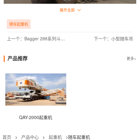
展开全部
随车吊是一种常见的起重机械，广泛应用于工地、港口、货运等领
域。了解随车吊的性能指标对于选择适合自己的随车吊、提高使用效
随车起重机
率、保障安全非常重要。下面是随车吊的性能指标解析。
上一个：Bagger 288系列斗轮式挖掘机
下一个：小型随车吊
起重量：随车吊的起重量是指它能够举起的最大重量。一般来说，起
重量越大，随车吊的应用范围就越广。常见的随车吊起重量有5吨、8
吨、10吨等。
产品推荐
更多>
工作半径：工作半径是指随车吊能够覆盖的最大半径。工作半径越
大，随车吊能够操作的范围就越广。需要注意的是，在使用随车吊
时，应根据实际需要选择适当的工作半径。
QAY-2000起重机
首页
>
产品中心
>
起重机
>随车起重机